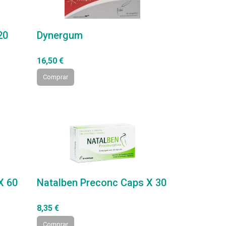
20
Dynergum
16,50 €
Comprar
X 60
Natalben Preconc Caps X 30
8,35 €
Comprar