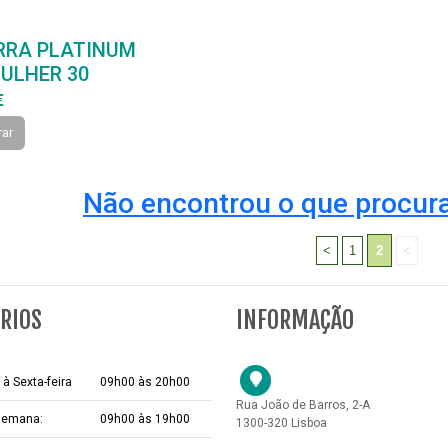
RRA PLATINUM
ULHER 30
€
ar
Não encontrou o que procura
<
1
2
<
RIOS
INFORMAÇÃO
à Sexta-feira
09h00 às 20h00
Rua João de Barros, 2-A
 semana:
09h00 às 19h00
1300-320 Lisboa