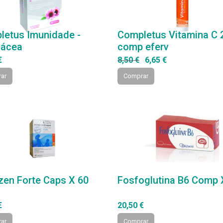
letus Imunidade -
Completus Vitamina C 
nácea
comp eferv
€
8,50 €
6,65 €
ar
Comprar
zen Forte Caps X 60
Fosfoglutina B6 Comp 
€
20,50 €
ar
Comprar