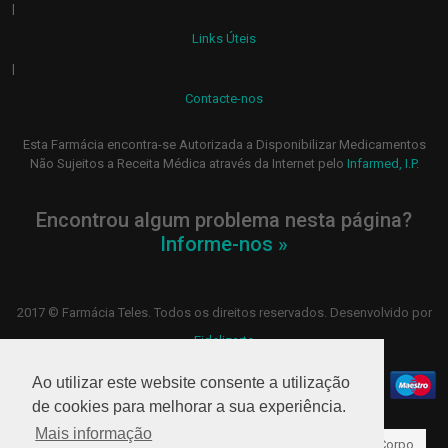
|
Links Úteis
|
Contacte-nos
Esta Farmácia encontra-se Autorizada a Disponibilizar Medicamentos
Não Sujeitos a Receita Médica através da Internet pelo
Infarmed, I.P
.
Encontrou algum problema nesta página?
Informe-nos »
2017 © Farmácia Teles. Todos os direitos reservados. Desenvolvido por
Fidelizarte
Ao utilizar este website consente a utilização
de cookies para melhorar a sua experiência.
Mais informação
Higiene oral
Hidratação
Olhos
Higiene
Corpo