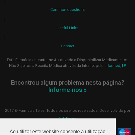
|
Common questions
|
Useful Links
|
Contact
Esta Farmácia encontra-se Autorizada a Disponibilizar Medicamentos
Não Sujeitos a Receita Médica através da Internet pelo
Infarmed, I.P
.
Encontrou algum problema nesta página?
Informe-nos »
2017 © Farmácia Teles. Todos os direitos reservados. Desenvolvido por
Fidelizarte
Ao utilizar este website consente a utilização