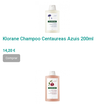
Klorane Champoo Centaureas Azuis 200ml
14,20 €
Comprar