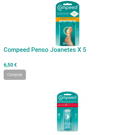
Compeed Penso Joanetes X 5
6,50 €
Comprar