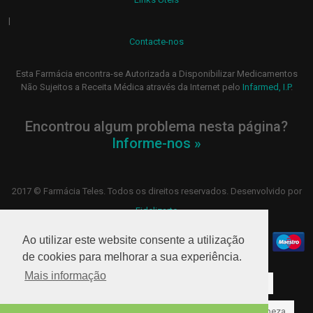
|
Contacte-nos
Esta Farmácia encontra-se Autorizada a Disponibilizar Medicamentos
Não Sujeitos a Receita Médica através da Internet pelo
Infarmed, I.P
.
Encontrou algum problema nesta página?
Informe-nos »
2017 © Farmácia Teles. Todos os direitos reservados. Desenvolvido por
Fidelizarte
Ao utilizar este website consente a utilização
de cookies para melhorar a sua experiência.
Mais informação
Higiene oral
Hidratação
Corpo
Higiene
Cabelo
Rosto
Suplementos alimentares
Limpeza