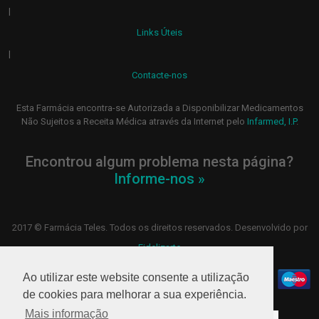
|
Links Úteis
|
Contacte-nos
Esta Farmácia encontra-se Autorizada a Disponibilizar Medicamentos
Não Sujeitos a Receita Médica através da Internet pelo
Infarmed, I.P
.
Encontrou algum problema nesta página?
Informe-nos »
2017 © Farmácia Teles. Todos os direitos reservados. Desenvolvido por
Fidelizarte
Ao utilizar este website consente a utilização
de cookies para melhorar a sua experiência.
Mais informação