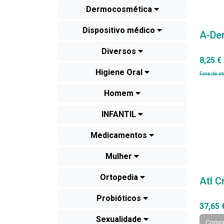
Dermocosmética
Dispositivo médico
A-De
Diversos
8,25 €
Higiene Oral
Fora de st
Homem
INFANTIL
Medicamentos
Mulher
Ortopedia
Atl C
Probióticos
37,65 
Sexualidade
Compr