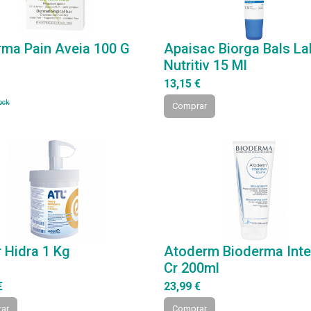
rma Pain Aveia 100 G
Apaisac Biorga Bals La
Nutritiv 15 Ml
13,15 €
ock
Comprar
r Hidra 1 Kg
Atoderm Bioderma Inte
Cr 200ml
€
23,99 €
ar
Comprar