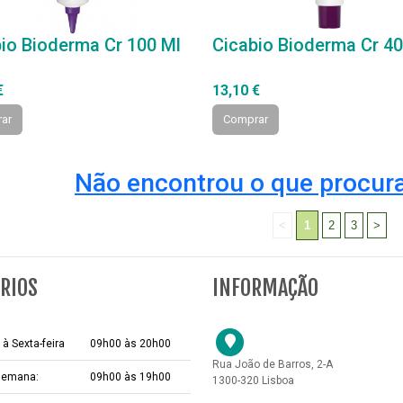
io Bioderma Cr 100 Ml
Cicabio Bioderma Cr 40
€
13,10 €
ar
Comprar
Não encontrou o que procura
<
1
2
3
>
RIOS
INFORMAÇÃO
à Sexta-feira
09h00 às 20h00
Rua João de Barros, 2-A
 semana:
09h00 às 19h00
1300-320 Lisboa