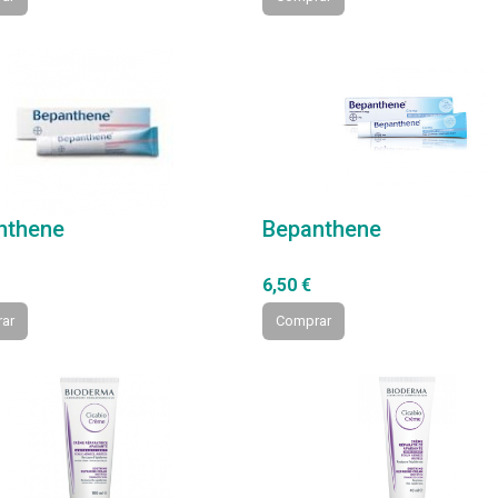
nthene
Bepanthene
6,50 €
ar
Comprar