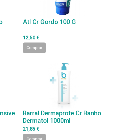
b
Atl Cr Gordo 100 G
12,50 €
Comprar
nsive
Barral Dermaprote Cr Banho
Dermatol 1000ml
21,85 €
Comprar