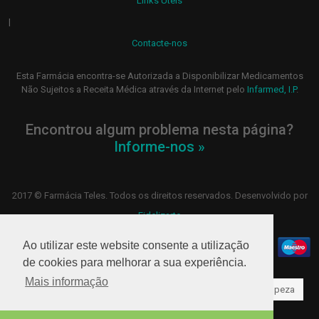
Links Úteis
|
Contacte-nos
Esta Farmácia encontra-se Autorizada a Disponibilizar Medicamentos
Não Sujeitos a Receita Médica através da Internet pelo
Infarmed, I.P
.
Encontrou algum problema nesta página?
Informe-nos »
2017 © Farmácia Teles. Todos os direitos reservados. Desenvolvido por
Fidelizarte
Ao utilizar este website consente a utilização
de cookies para melhorar a sua experiência.
Mais informação
Higiene oral
Hidratação
Rosto
Bebé
Limpeza
Higiene
Bioderma
Olhos