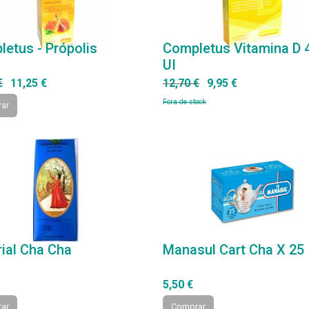
etus - Própolis
Completus Vitamina D 
UI
€
11,25 €
12,70 €
9,95 €
Fora de stock
ar
ial Cha Cha
Manasul Cart Cha X 25
5,50 €
ar
Comprar