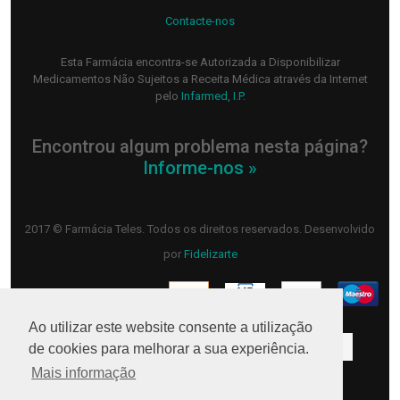
Contacte-nos
Esta Farmácia encontra-se Autorizada a Disponibilizar
Medicamentos Não Sujeitos a Receita Médica através da Internet
pelo
Infarmed, I.P
.
Encontrou algum problema nesta página?
Informe-nos »
2017 © Farmácia Teles. Todos os direitos reservados. Desenvolvido
por
Fidelizarte
Ao utilizar este website consente a utilização
Higiene oral
Hidratação
Rosto
Lavagem
de cookies para melhorar a sua experiência.
Mais informação
Cabelo
Limpeza
Olhos