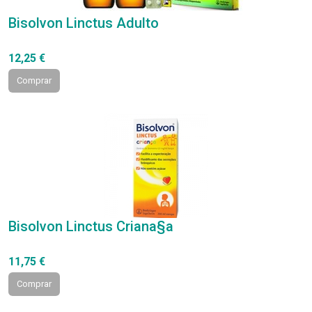
Bisolvon Linctus Adulto
12,25 €
Comprar
Bisolvon Linctus Criana§a
11,75 €
Comprar