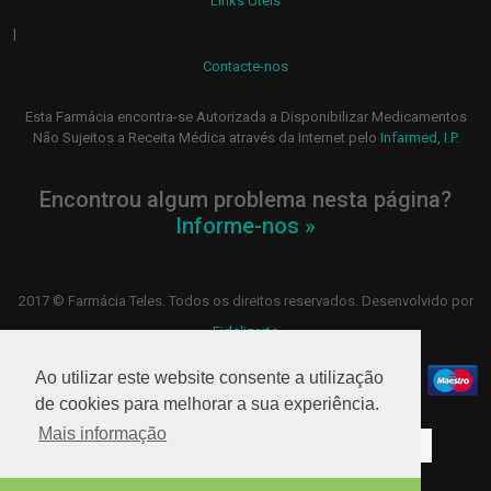
Links Úteis
|
Contacte-nos
Esta Farmácia encontra-se Autorizada a Disponibilizar Medicamentos
Não Sujeitos a Receita Médica através da Internet pelo
Infarmed, I.P
.
Encontrou algum problema nesta página?
Informe-nos »
2017 © Farmácia Teles. Todos os direitos reservados. Desenvolvido por
Fidelizarte
Ao utilizar este website consente a utilização
de cookies para melhorar a sua experiência.
Mais informação
Higiene oral
Rosto
Hidratação
Limpeza
Higiene
Feridas
Cabelo
Nariz