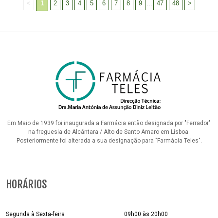
<
1
2
3
4
5
6
7
8
9
...
47
48
>
Em Maio de 1939 foi inaugurada a Farmácia então designada por "Ferrador"
na freguesia de Alcântara / Alto de Santo Amaro em Lisboa.
Posteriormente foi alterada a sua designação para "Farmácia Teles".
HORÁRIOS
Segunda à Sexta-feira
09h00 às 20h00