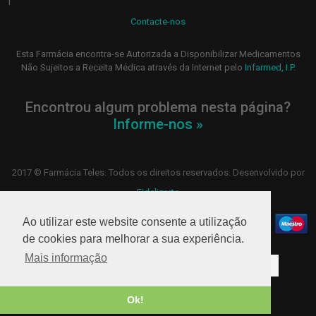
|
Contacte-nos
Esta Farmácia encontra-se Autorizada a Disponibilizar Medicamentos
Não Sujeitos a Receita Médica através da Internet pelo
Infarmed, I.P
.
Encontrou algum problema nesta página?
Informe-nos »
2017 © Farmácia Teles. Todos os direitos reservados. Desenvolvido por
Fidelizarte
Ao utilizar este website consente a utilização
de cookies para melhorar a sua experiência.
Mais informação
Higiene oral
Hidratação
Higiene
Feridas
Vitaminas
Rosto
Corpo
Bebé
Ok!